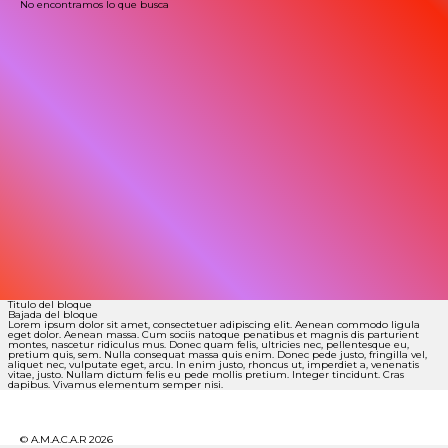
No encontramos lo que busca
Titulo del bloque
Bajada del bloque
Lorem ipsum dolor sit amet, consectetuer adipiscing elit. Aenean commodo ligula
eget dolor. Aenean massa. Cum sociis natoque penatibus et magnis dis parturient
montes, nascetur ridiculus mus. Donec quam felis, ultricies nec, pellentesque eu,
pretium quis, sem. Nulla consequat massa quis enim. Donec pede justo, fringilla vel,
aliquet nec, vulputate eget, arcu. In enim justo, rhoncus ut, imperdiet a, venenatis
vitae, justo. Nullam dictum felis eu pede mollis pretium. Integer tincidunt. Cras
dapibus. Vivamus elementum semper nisi.
© A.M.A.C.A.R 2026