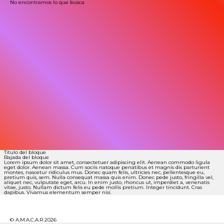
No encontramos lo que busca
Titulo del bloque
Bajada del bloque
Lorem ipsum dolor sit amet, consectetuer adipiscing elit. Aenean commodo ligula
eget dolor. Aenean massa. Cum sociis natoque penatibus et magnis dis parturient
montes, nascetur ridiculus mus. Donec quam felis, ultricies nec, pellentesque eu,
pretium quis, sem. Nulla consequat massa quis enim. Donec pede justo, fringilla vel,
aliquet nec, vulputate eget, arcu. In enim justo, rhoncus ut, imperdiet a, venenatis
vitae, justo. Nullam dictum felis eu pede mollis pretium. Integer tincidunt. Cras
dapibus. Vivamus elementum semper nisi.
© A.M.A.C.A.R 2026