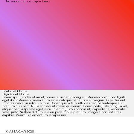
No encontramos lo que busca
Titulo del bloque
Bajada del bloque
Lorem ipsum dolor sit amet, consectetuer adipiscing elit. Aenean commodo ligula
eget dolor. Aenean massa. Cum sociis natoque penatibus et magnis dis parturient
montes, nascetur ridiculus mus. Donec quam felis, ultricies nec, pellentesque eu,
pretium quis, sem. Nulla consequat massa quis enim. Donec pede justo, fringilla vel,
aliquet nec, vulputate eget, arcu. In enim justo, rhoncus ut, imperdiet a, venenatis
vitae, justo. Nullam dictum felis eu pede mollis pretium. Integer tincidunt. Cras
dapibus. Vivamus elementum semper nisi.
© A.M.A.C.A.R 2026