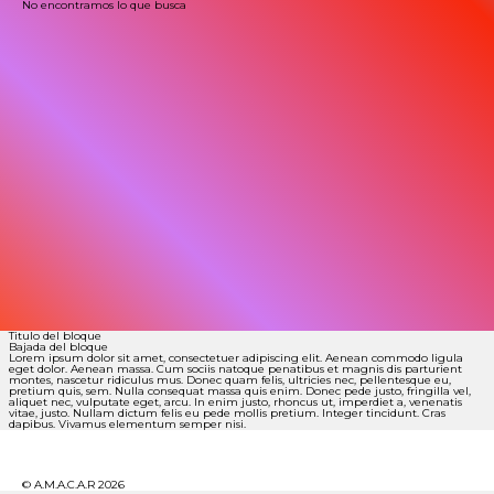
No encontramos lo que busca
Titulo del bloque
Bajada del bloque
Lorem ipsum dolor sit amet, consectetuer adipiscing elit. Aenean commodo ligula
eget dolor. Aenean massa. Cum sociis natoque penatibus et magnis dis parturient
montes, nascetur ridiculus mus. Donec quam felis, ultricies nec, pellentesque eu,
pretium quis, sem. Nulla consequat massa quis enim. Donec pede justo, fringilla vel,
aliquet nec, vulputate eget, arcu. In enim justo, rhoncus ut, imperdiet a, venenatis
vitae, justo. Nullam dictum felis eu pede mollis pretium. Integer tincidunt. Cras
dapibus. Vivamus elementum semper nisi.
© A.M.A.C.A.R 2026