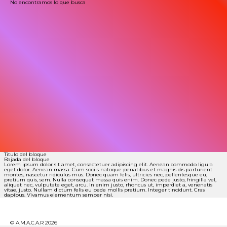
No encontramos lo que busca
Titulo del bloque
Bajada del bloque
Lorem ipsum dolor sit amet, consectetuer adipiscing elit. Aenean commodo ligula
eget dolor. Aenean massa. Cum sociis natoque penatibus et magnis dis parturient
montes, nascetur ridiculus mus. Donec quam felis, ultricies nec, pellentesque eu,
pretium quis, sem. Nulla consequat massa quis enim. Donec pede justo, fringilla vel,
aliquet nec, vulputate eget, arcu. In enim justo, rhoncus ut, imperdiet a, venenatis
vitae, justo. Nullam dictum felis eu pede mollis pretium. Integer tincidunt. Cras
dapibus. Vivamus elementum semper nisi.
© A.M.A.C.A.R 2026