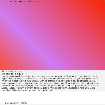
No encontramos lo que busca
Titulo del bloque
Bajada del bloque
Lorem ipsum dolor sit amet, consectetuer adipiscing elit. Aenean commodo ligula
eget dolor. Aenean massa. Cum sociis natoque penatibus et magnis dis parturient
montes, nascetur ridiculus mus. Donec quam felis, ultricies nec, pellentesque eu,
pretium quis, sem. Nulla consequat massa quis enim. Donec pede justo, fringilla vel,
aliquet nec, vulputate eget, arcu. In enim justo, rhoncus ut, imperdiet a, venenatis
vitae, justo. Nullam dictum felis eu pede mollis pretium. Integer tincidunt. Cras
dapibus. Vivamus elementum semper nisi.
© A.M.A.C.A.R 2026