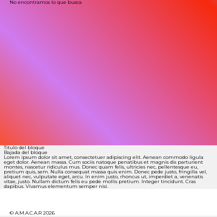
No encontramos lo que busca
Titulo del bloque
Bajada del bloque
Lorem ipsum dolor sit amet, consectetuer adipiscing elit. Aenean commodo ligula
eget dolor. Aenean massa. Cum sociis natoque penatibus et magnis dis parturient
montes, nascetur ridiculus mus. Donec quam felis, ultricies nec, pellentesque eu,
pretium quis, sem. Nulla consequat massa quis enim. Donec pede justo, fringilla vel,
aliquet nec, vulputate eget, arcu. In enim justo, rhoncus ut, imperdiet a, venenatis
vitae, justo. Nullam dictum felis eu pede mollis pretium. Integer tincidunt. Cras
dapibus. Vivamus elementum semper nisi.
© A.M.A.C.A.R 2026