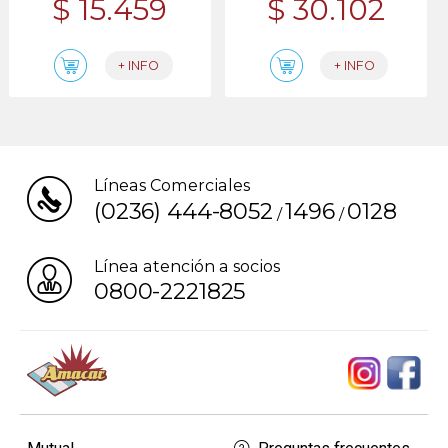
$ 15.459
$ 30.102
+ INFO
+ INFO
Líneas Comerciales
(0236) 444-8052
1496
0128
/
/
Línea atención a socios
0800-2221825