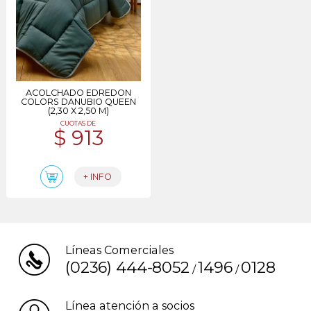
ACOLCHADO EDREDON
COLORS DANUBIO QUEEN
(2,30 X 2,50 M)
CUOTAS DE
$ 913
+ INFO
Líneas Comerciales
(0236) 444-8052
1496
0128
/
/
Línea atención a socios