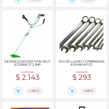
DESMALEZADORA TOAY 52CC
JGO DE LLAVES COMBINADAS
JLD53ME 2T 2.3HP
6-19 MM 8 PZS
CUOTAS DE
CUOTAS DE
$ 2.143
$ 293
+ INFO
+ INFO