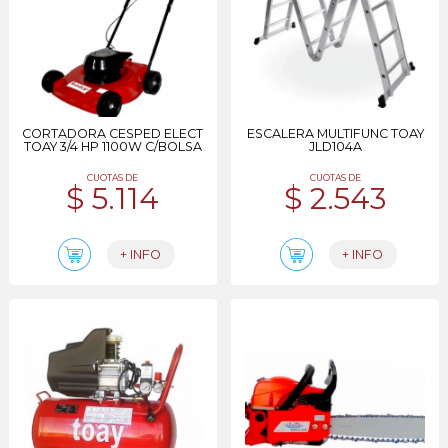
CORTADORA CESPED ELECT
ESCALERA MULTIFUNC TOAY
TOAY 3/4 HP 1100W C/BOLSA
JLD104A
CUOTAS DE
CUOTAS DE
$ 5.114
$ 2.543
+ INFO
+ INFO