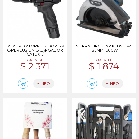
TALADRO ATORNILLADOR 12V
SIERRA CIRCULAR KLDSC184
C/PERCUSION C/CARGADOR
185MM 1600W
(CATDX15)
CUOTAS DE
CUOTAS DE
$ 2.371
$ 1.874
+ INFO
+ INFO