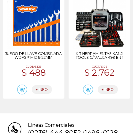
JUEGO DE LLAVE COMBINADA
KIT HERRAMIENTAS KANJI
WDFSP1M12 6-22MM
TOOLS C/ VALIJA 499 EN 1
CUOTAS DE
CUOTAS DE
$ 488
$ 2.762
+ INFO
+ INFO
Líneas Comerciales
(0236) 444-8052
1496
0128