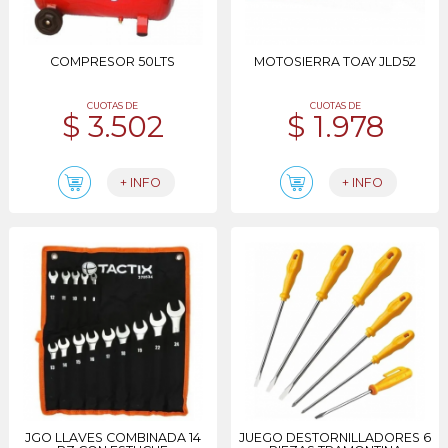
COMPRESOR 50LTS
MOTOSIERRA TOAY JLD52
CUOTAS DE
CUOTAS DE
$ 3.502
$ 1.978
+ INFO
+ INFO
JGO LLAVES COMBINADA 14
JUEGO DESTORNILLADORES 6