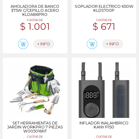
AMOLADORA DE BANCO
SOPLADOR ELECTRICO 650W
375W C/CEPILLO ACERO
KLDS700P
KLDAB6PRO
CUOTAS DE
CUOTAS DE
$ 1.001
$ 671
+ INFO
+ INFO
SET HERRAMIENTAS DE
INFLADOR INALAMBRICO
JARDIN WORKPRO 7 PIEZAS
KANY P150
W005016NT
CUOTAS DE
CUOTAS DE