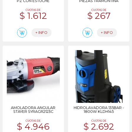
PZ CON ESTUCHE
PIEZAS TRAMONTINA
CUOTAS DE
CUOTAS DE
$ 1.612
$ 267
+ INFO
+ INFO
AMOLADORA ANGULAR
HIDROLAVADORA 135BAR -
STAYER SYRAGR2123C
1800W KLDH145
CUOTAS DE
CUOTAS DE
$ 4.946
$ 2.692