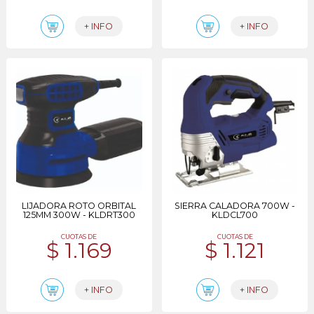
+ INFO
+ INFO
LIJADORA ROTO ORBITAL
SIERRA CALADORA 700W -
125MM 300W - KLDRT300
KLDCL700
CUOTAS DE
CUOTAS DE
$ 1.169
$ 1.121
+ INFO
+ INFO