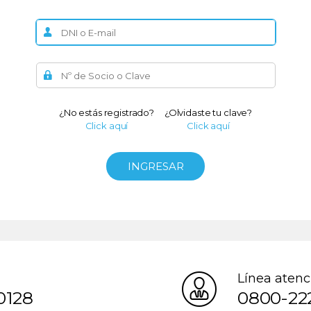
¿No estás registrado?
¿Olvidaste tu clave?
Click aquí
Click aquí
INGRESAR
Línea atenc
0128
0800-22